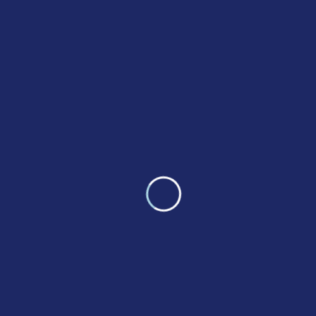
laudantium, totam rem aperiam, eaque ipsa
quae ab illo inventore veritatis et quasi arch
itecto beatae vitae dicta sunt explicabo. Nemo
enim ipsam vo luptatem quia voluptas sit
aspernatur aut odit aut fugit, sed quia
consequuntur magni dolores eos qui ratione
volupta te m sequi nesciunt.
Share: